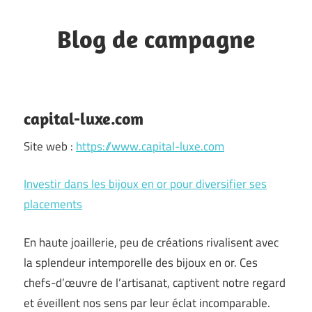
Skip
to
Blog de campagne
content
commune
du
moyen
capital-luxe.com
Pays
Site web :
https://www.capital-luxe.com
Grassois
Investir dans les bijoux en or pour diversifier ses
placements
En haute joaillerie, peu de créations rivalisent avec
la splendeur intemporelle des bijoux en or. Ces
chefs-d’œuvre de l’artisanat, captivent notre regard
et éveillent nos sens par leur éclat incomparable.