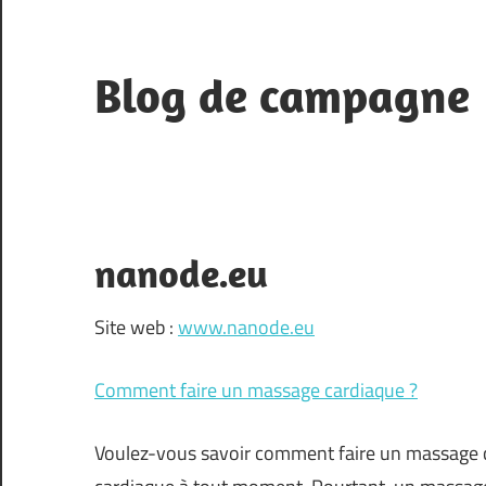
Skip
to
content
Blog de campagne
commune
du
moyen
Pays
nanode.eu
Grassois
Site web :
www.nanode.eu
Comment faire un massage cardiaque ?
Voulez-vous savoir comment faire un massage ca